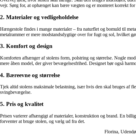
vejr. Sørg for, at ophænget kan bære vægten og er monteret korrekt for a
2. Materialer og vedligeholdelse
Hængestole findes i mange materialer – fra naturflet og bomuld til met
metalrammer er mere modstandsdygtige over for fugt og sol, hvilket gø
3. Komfort og design
Komforten afhænger af stolens form, polstring og størrelse. Nogle mod
mere åben model, der giver bevægelsesfrihed. Designet bør også harmon
4. Bæreevne og størrelse
Tjek altid stolens maksimale belastning, især hvis den skal bruges af fl
svingbevægelse.
5. Pris og kvalitet
Prisen varierer afhængigt af materialer, konstruktion og brand. En bill
forventer at bruge stolen, og vælg ud fra det.
Florina, Udendør