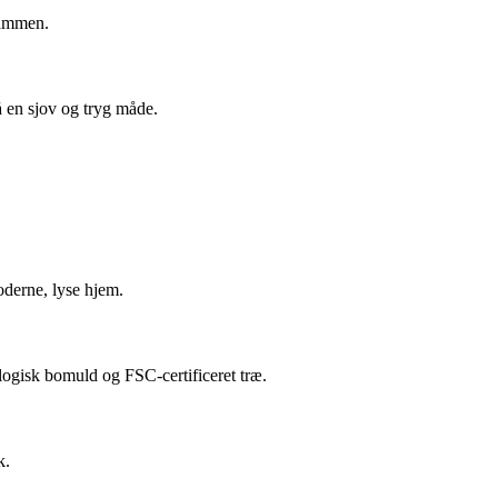
 sammen.
å en sjov og tryg måde.
oderne, lyse hjem.
logisk bomuld og FSC-certificeret træ.
k.