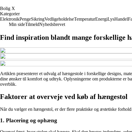
B
olig
X
Kategorier
Elektronik
Penge
Sikring
Vedligeholdelse
Temperatur
Energi
Lys
Handel
Fa
Min side
Tilmeld
Nyhedsbrevet
Find inspiration blandt mange forskellige 
Artiklen præsenterer et udvalg af hængestole i forskellige designs, mater
dine ønsker til komfort og udtryk. Oplysningerne om produkterne er base
overblik.
Faktorer at overveje ved køb af hængestol
Når du vælger en hængestol, er der flere praktiske og æstetiske forhold a
1. Placering og ophæng
Overvej først, hvor stolen skal hænge. Skal den bruges indendørs, uden