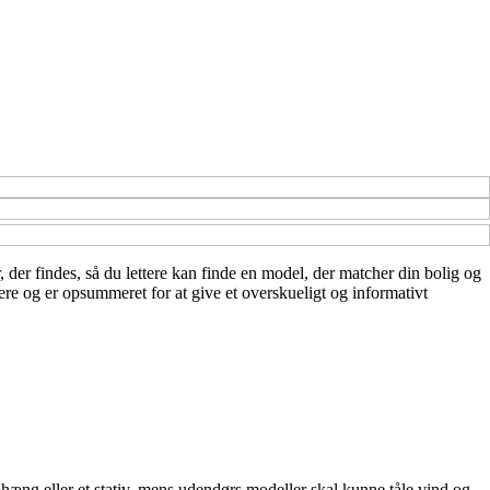
r, der findes, så du lettere kan finde en model, der matcher din bolig og
ere og er opsummeret for at give et overskueligt og informativt
phæng eller et stativ, mens udendørs modeller skal kunne tåle vind og