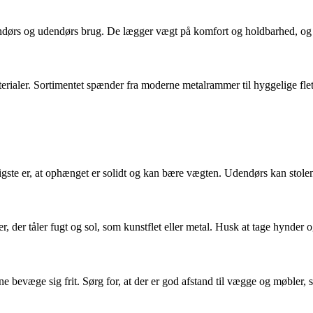
dørs og udendørs brug. De lægger vægt på komfort og holdbarhed, og m
erialer. Sortimentet spænder fra moderne metalrammer til hyggelige fletm
tigste er, at ophænget er solidt og kan bære vægten. Udendørs kan stolen 
der tåler fugt og sol, som kunstflet eller metal. Husk at tage hynder og 
e bevæge sig frit. Sørg for, at der er god afstand til vægge og møbler,