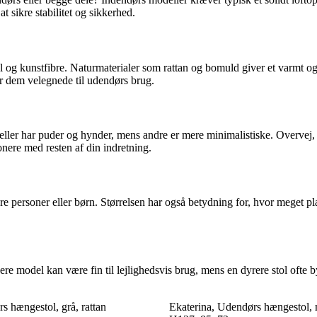
t sikre stabilitet og sikkerhed.
al og kunstfibre. Naturmaterialer som rattan og bomuld giver et varmt 
r dem velegnede til udendørs brug.
eller har puder og hynder, mens andre er mere minimalistiske. Overvej,
ere med resten af din indretning.
ere personer eller børn. Størrelsen har også betydning for, hvor meget pl
igere model kan være fin til lejlighedsvis brug, mens en dyrere stol of
s hængestol, grå, rattan
Ekaterina, Udendørs hængestol, n