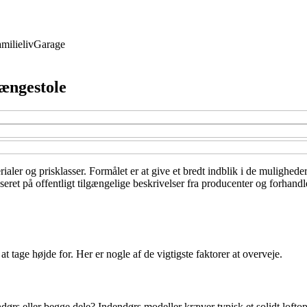
milieliv
Garage
hængestole
ialer og prisklasser. Formålet er at give et bredt indblik i de mulighede
ret på offentligt tilgængelige beskrivelser fra producenter og forhandl
t tage højde for. Her er nogle af de vigtigste faktorer at overveje.
dørs eller begge dele? Indendørs modeller kræver typisk et solidt lofto