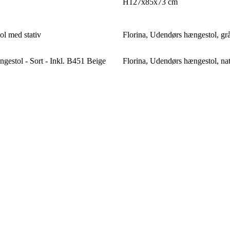
H127x85x73 cm
ol med stativ
Florina, Udendørs hængestol, grå
gestol - Sort - Inkl. B451 Beige
Florina, Udendørs hængestol, natu