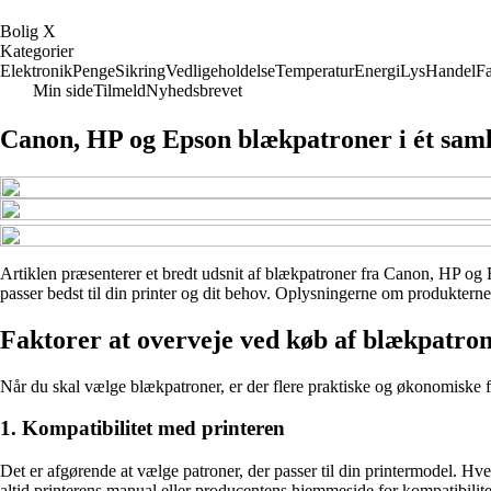
B
olig
X
Kategorier
Elektronik
Penge
Sikring
Vedligeholdelse
Temperatur
Energi
Lys
Handel
Fa
Min side
Tilmeld
Nyhedsbrevet
Canon, HP og Epson blækpatroner i ét saml
Artiklen præsenterer et bredt udsnit af blækpatroner fra Canon, HP og E
passer bedst til din printer og dit behov. Oplysningerne om produkterne 
Faktorer at overveje ved køb af blækpatro
Når du skal vælge blækpatroner, er der flere praktiske og økonomiske fak
1. Kompatibilitet med printeren
Det er afgørende at vælge patroner, der passer til din printermodel. Hver
altid printerens manual eller producentens hjemmeside for kompatibilitet