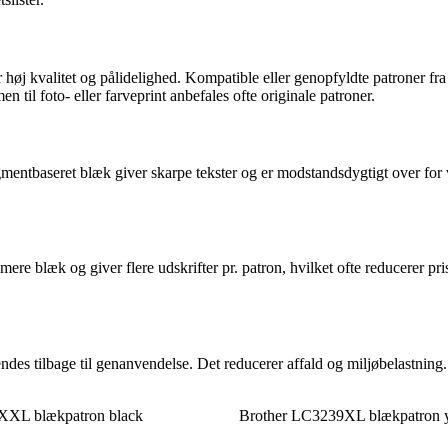
høj kvalitet og pålidelighed. Kompatible eller genopfyldte patroner fra 
til foto- eller farveprint anbefales ofte originale patroner.
ntbaseret blæk giver skarpe tekster og er modstandsdygtigt over for va
e blæk og giver flere udskrifter pr. patron, hvilket ofte reducerer prise
ndes tilbage til genanvendelse. Det reducerer affald og miljøbelastnin
XXL blækpatron black
Brother LC3239XL blækpatron 