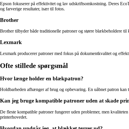
Epson fokuserer på effektivitet og lav udskriftsomkostning. Deres Eco
og farverige resultater, især til fotos.
Brother
Brother tilbyder både traditionelle patroner og større blækbeholdere ti
Lexmark
Lexmark producerer patroner med fokus på dokumentkvalitet og effektivi
Ofte stillede spørgsmål
Hvor længe holder en blækpatron?
Holdbarheden afhænger af brug og opbevaring. En uåbnet patron kan ty
Kan jeg bruge kompatible patroner uden at skade pri
De fleste kompatible patroner fungerer uden problemer, men kvaliteten va
printerhovedet.
Hvordan undgår jeg, at blækket tørrer ud?