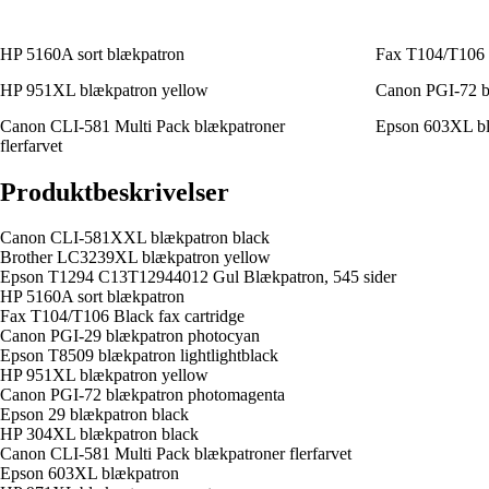
HP 5160A sort blækpatron
Fax T104/T106 B
HP 951XL blækpatron yellow
Canon PGI-72 b
Canon CLI-581 Multi Pack blækpatroner
Epson 603XL bl
flerfarvet
Produktbeskrivelser
Canon CLI-581XXL blækpatron black
Brother LC3239XL blækpatron yellow
Epson T1294 C13T12944012 Gul Blækpatron, 545 sider
HP 5160A sort blækpatron
Fax T104/T106 Black fax cartridge
Canon PGI-29 blækpatron photocyan
Epson T8509 blækpatron lightlightblack
HP 951XL blækpatron yellow
Canon PGI-72 blækpatron photomagenta
Epson 29 blækpatron black
HP 304XL blækpatron black
Canon CLI-581 Multi Pack blækpatroner flerfarvet
Epson 603XL blækpatron