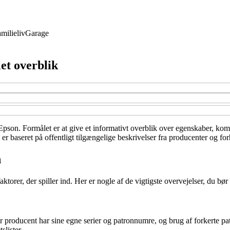
milieliv
Garage
et overblik
pson. Formålet er at give et informativt overblik over egenskaber, kompa
er baseret på offentligt tilgængelige beskrivelser fra producenter og for
n
torer, der spiller ind. Her er nogle af de vigtigste overvejelser, du bør
 producent har sine egne serier og patronnumre, og brug af forkerte patro
slister.