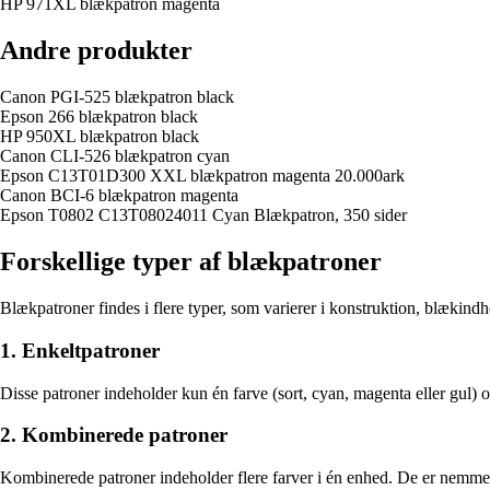
HP 971XL blækpatron magenta
Andre produkter
Canon PGI-525 blækpatron black
Epson 266 blækpatron black
HP 950XL blækpatron black
Canon CLI-526 blækpatron cyan
Epson C13T01D300 XXL blækpatron magenta 20.000ark
Canon BCI-6 blækpatron magenta
Epson T0802 C13T08024011 Cyan Blækpatron, 350 sider
Forskellige typer af blækpatroner
Blækpatroner findes i flere typer, som varierer i konstruktion, blækin
1. Enkeltpatroner
Disse patroner indeholder kun én farve (sort, cyan, magenta eller gul) 
2. Kombinerede patroner
Kombinerede patroner indeholder flere farver i én enhed. De er nemme a