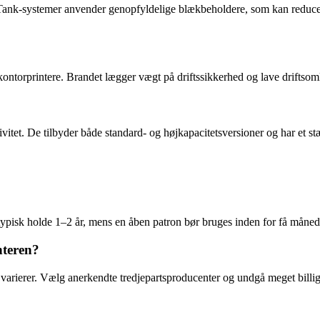
Tank-systemer anvender genopfyldelige blækbeholdere, som kan reducere
l kontorprintere. Brandet lægger vægt på driftssikkerhed og lave driftso
tet. De tilbyder både standard- og højkapacitetsversioner og har et st
pisk holde 1–2 år, mens en åben patron bør bruges inden for få månede
nteren?
rierer. Vælg anerkendte tredjepartsproducenter og undgå meget billige al