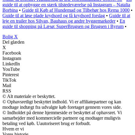
guide til at opbygge en stærk tilstedeværelse på Instagram – Natalia
Borbina
•
Guide til Køb af Hundemad og Tilbehør hos Rema 1000
•
Guide til at løse plade krydsord og få krydsord forslag
•
Guide til at
leje en trailer hos Silvan, Bauhaus og andre byggemarkeder
•
En
guide til shopping på Læsø: SuperBrugsen og Brugsen i Byrum
•
B
olig
X
Del glæden
X
Facebook
Instagram
LinkedIn
YouTube
Pinterest
TikTok
Mail
RSS
© Alt materiale er beskyttet.
© Ophavsretligt beskyttet indhold. Vi er affiliatepartner og kan
modtage indtægt fra udvalgte køb foretaget gennem vores side.
© Indholdet på denne hjemmeside er beskyttet af ophavsret. Vi
samarbejder med kommercielle partnere og modtager muligvis
betaling ved køb. Uautoriseret brug er forbudt.
Hvem er vi
Vores historie