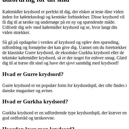
Kølemidler krydsord er perfekt til dig, der elsker at teste dine viden
inden for køleteknologi og kemiske forbindelser. Disse krydsord vil
få dig til at tænke og undersøge på en ny og spændende måde.
Udfordr dig selv med kølemidler krydsord og se, hvor langt din
viden strækker.
Så gå på opdagelse i verden af krydsord og oplev den spænding,
udfordring og fornøjelse det kan give dig. Uanset om du foretrækker
de klassiske Gurre krydsord, de eksotiske Gurkha krydsord eller de
tekniske kølemidler krydsord, så er der noget for enhver smag. Glæd
dig til at træne dit sind og have det sjovt samtidig med krydsord!
Hvad er Gurre krydsord?
Gurre krydsord er en populær form for krydsordspil, der ofte findes i
danske magasiner og aviser.
Hvad er Gurkha krydsord?
Gurkha krydsord er en udfordrende type krydsordspil, der kræver en
god ordforråd og tænkeevne.