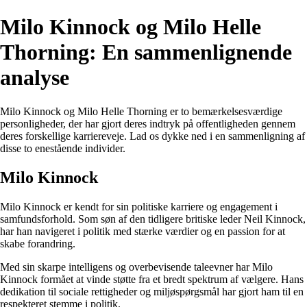
Milo Kinnock og Milo Helle
Thorning: En sammenlignende
analyse
Milo Kinnock og Milo Helle Thorning er to bemærkelsesværdige
personligheder, der har gjort deres indtryk på offentligheden gennem
deres forskellige karriereveje. Lad os dykke ned i en sammenligning af
disse to enestående individer.
Milo Kinnock
Milo Kinnock er kendt for sin politiske karriere og engagement i
samfundsforhold. Som søn af den tidligere britiske leder Neil Kinnock,
har han navigeret i politik med stærke værdier og en passion for at
skabe forandring.
Med sin skarpe intelligens og overbevisende taleevner har Milo
Kinnock formået at vinde støtte fra et bredt spektrum af vælgere. Hans
dedikation til sociale rettigheder og miljøspørgsmål har gjort ham til en
respekteret stemme i politik.