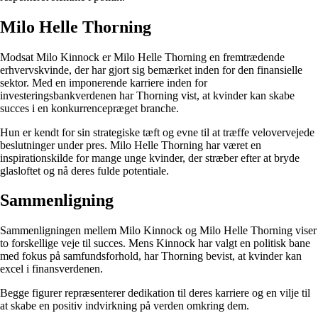
Milo Helle Thorning
Modsat Milo Kinnock er Milo Helle Thorning en fremtrædende
erhvervskvinde, der har gjort sig bemærket inden for den finansielle
sektor. Med en imponerende karriere inden for
investeringsbankverdenen har Thorning vist, at kvinder kan skabe
succes i en konkurrencepræget branche.
Hun er kendt for sin strategiske tæft og evne til at træffe velovervejede
beslutninger under pres. Milo Helle Thorning har været en
inspirationskilde for mange unge kvinder, der stræber efter at bryde
glasloftet og nå deres fulde potentiale.
Sammenligning
Sammenligningen mellem Milo Kinnock og Milo Helle Thorning viser
to forskellige veje til succes. Mens Kinnock har valgt en politisk bane
med fokus på samfundsforhold, har Thorning bevist, at kvinder kan
excel i finansverdenen.
Begge figurer repræsenterer dedikation til deres karriere og en vilje til
at skabe en positiv indvirkning på verden omkring dem.