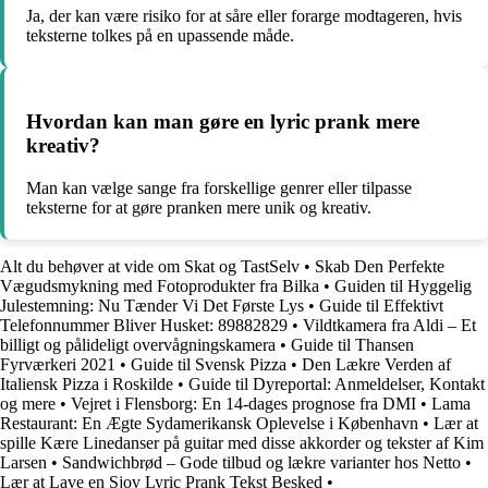
Ja, der kan være risiko for at såre eller forarge modtageren, hvis
teksterne tolkes på en upassende måde.
Hvordan kan man gøre en lyric prank mere
kreativ?
Man kan vælge sange fra forskellige genrer eller tilpasse
teksterne for at gøre pranken mere unik og kreativ.
Alt du behøver at vide om Skat og TastSelv
•
Skab Den Perfekte
Vægudsmykning med Fotoprodukter fra Bilka
•
Guiden til Hyggelig
Julestemning: Nu Tænder Vi Det Første Lys
•
Guide til Effektivt
Telefonnummer Bliver Husket: 89882829
•
Vildtkamera fra Aldi – Et
billigt og pålideligt overvågningskamera
•
Guide til Thansen
Fyrværkeri 2021
•
Guide til Svensk Pizza
•
Den Lækre Verden af
Italiensk Pizza i Roskilde
•
Guide til Dyreportal: Anmeldelser, Kontakt
og mere
•
Vejret i Flensborg: En 14-dages prognose fra DMI
•
Lama
Restaurant: En Ægte Sydamerikansk Oplevelse i København
•
Lær at
spille Kære Linedanser på guitar med disse akkorder og tekster af Kim
Larsen
•
Sandwichbrød – Gode tilbud og lækre varianter hos Netto
•
Lær at Lave en Sjov Lyric Prank Tekst Besked
•