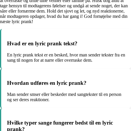
at overraske og drille dine venner eller familie på. Husk dog altid at
tage hensyn til modtagerens følelser og undgå at sende noget, der kan
såre eller fornærme dem. Hold det sjovt og let, og nyd reaktionerne,
når modtageren opdager, hvad du har gang i! God fornøjelse med din
næste lyric prank!
Hvad er en lyric prank tekst?
En lyric prank tekst er en besked, hvor man sender tekster fra en
sang til nogen for at narre eller overraske dem.
Hvordan udføres en lyric prank?
Man sender smser eller beskeder med sangtekster til en person
og ser deres reaktioner.
Hvilke typer sange fungerer bedst til en lyric
prank?