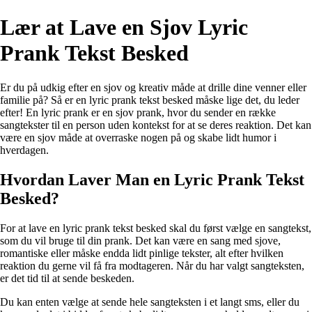
Lær at Lave en Sjov Lyric
Prank Tekst Besked
Er du på udkig efter en sjov og kreativ måde at drille dine venner eller
familie på? Så er en lyric prank tekst besked måske lige det, du leder
efter! En lyric prank er en sjov prank, hvor du sender en række
sangtekster til en person uden kontekst for at se deres reaktion. Det kan
være en sjov måde at overraske nogen på og skabe lidt humor i
hverdagen.
Hvordan Laver Man en Lyric Prank Tekst
Besked?
For at lave en lyric prank tekst besked skal du først vælge en sangtekst,
som du vil bruge til din prank. Det kan være en sang med sjove,
romantiske eller måske endda lidt pinlige tekster, alt efter hvilken
reaktion du gerne vil få fra modtageren. Når du har valgt sangteksten,
er det tid til at sende beskeden.
Du kan enten vælge at sende hele sangteksten i et langt sms, eller du