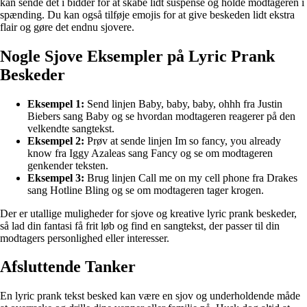
kan sende det i bidder for at skabe lidt suspense og holde modtageren i
spænding. Du kan også tilføje emojis for at give beskeden lidt ekstra
flair og gøre det endnu sjovere.
Nogle Sjove Eksempler på Lyric Prank
Beskeder
Eksempel 1:
Send linjen Baby, baby, baby, ohhh fra Justin
Biebers sang Baby og se hvordan modtageren reagerer på den
velkendte sangtekst.
Eksempel 2:
Prøv at sende linjen Im so fancy, you already
know fra Iggy Azaleas sang Fancy og se om modtageren
genkender teksten.
Eksempel 3:
Brug linjen Call me on my cell phone fra Drakes
sang Hotline Bling og se om modtageren tager krogen.
Der er utallige muligheder for sjove og kreative lyric prank beskeder,
så lad din fantasi få frit løb og find en sangtekst, der passer til din
modtagers personlighed eller interesser.
Afsluttende Tanker
En lyric prank tekst besked kan være en sjov og underholdende måde