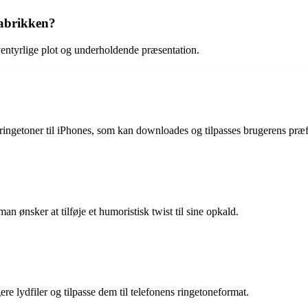
fabrikken?
ventyrlige plot og underholdende præsentation.
?
e ringetoner til iPhones, som kan downloades og tilpasses brugerens præf
an ønsker at tilføje et humoristisk twist til sine opkald.
re lydfiler og tilpasse dem til telefonens ringetoneformat.