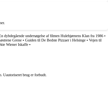
ner.
En dybdegående undersøgelse af filmen Hulebjørnens Klan fra 1986
•
Søstrene Grene
•
Guiden til De Bedste Pizzaer i Helsinge
•
Vejen til
ekte Wiener Iskaffe
•
 Uautoriseret brug er forbudt.