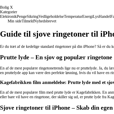
B
olig
X
Kategorier
Elektronik
Penge
Sikring
Vedligeholdelse
Temperatur
Energi
Lys
Handel
Fa
Min side
Tilmeld
Nyhedsbrevet
Guide til sjove ringetoner til iP
Er du træt af de kedelige standard ringetoner på din iPhone? Så er du k
Prutte lyde – En sjov og populær ringetone
En af de mest populære ringetonetrends lige nu er pruttelyde. Ja, du læste
en pruttelyde app kan være den perfekte løsning, hvis du vil have en rin
Kagefabrikken film anmeldelse: Prutte lyde med et sjov
En af de mest populære film med prutte lyde er Kagefabrikken. En anmelde
eller bare vil have en ringetone, der skiller sig ud, er prutte lyde fra Ka
Sjove ringetoner til iPhone – Skab din egen 