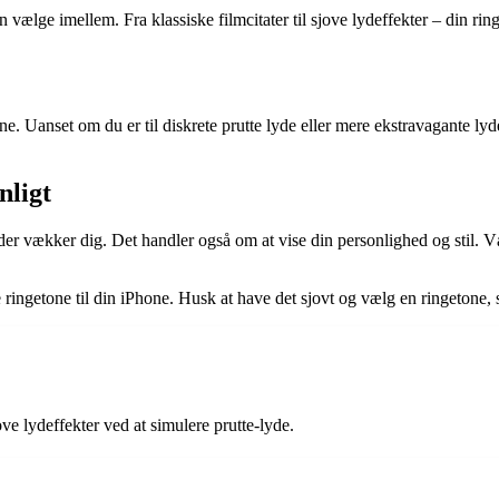
vælge imellem. Fra klassiske filmcitater til sjove lydeffekter – din ri
rine. Uanset om du er til diskrete prutte lyde eller mere ekstravagante 
nligt
er vækker dig. Det handler også om at vise din personlighed og stil. Væl
e ringetone til din iPhone. Husk at have det sjovt og vælg en ringetone, s
ve lydeffekter ved at simulere prutte-lyde.