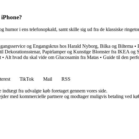
n iPhone?
g humor i ens telefonopkald, samt skille sig ud fra de klassiske ringeto
ngangsservice og Engangskrus hos Harald Nyborg, Bilka og Biltema
•
til Dekorationsstenar, Papirlamper og Kunstige Blomster fra IKEA og 
t
•
Alt hvad du skal vide om Glucosamin fra Matas
•
Guide til den perf
terest
TikTok
Mail
RSS
e indtægt fra udvalgte køb foretaget gennem vores side.
jder med kommercielle partnere og modtager muligvis betaling ved køb.