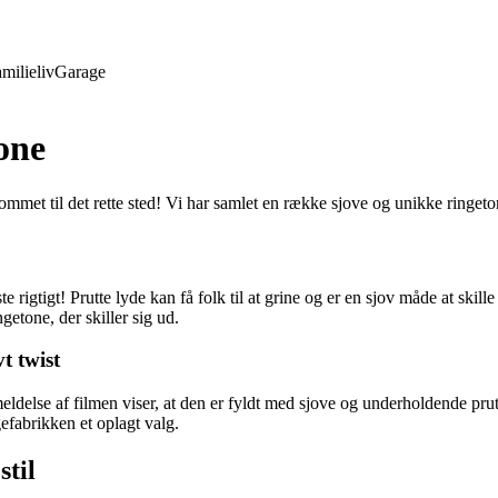
milieliv
Garage
hone
ommet til det rette sted! Vi har samlet en række sjove og unikke ringeto
 rigtigt! Prutte lyde kan få folk til at grine og er en sjov måde at skill
getone, der skiller sig ud.
t twist
lse af filmen viser, at den er fyldt med sjove og underholdende prutte ly
gefabrikken et oplagt valg.
stil