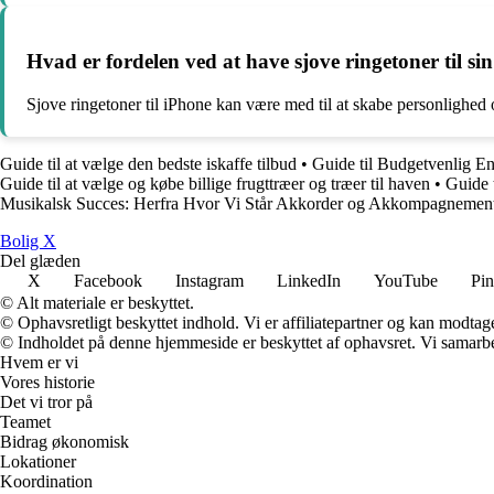
Hvad er fordelen ved at have sjove ringetoner til si
Sjove ringetoner til iPhone kan være med til at skabe personlighed o
Guide til at vælge den bedste iskaffe tilbud
•
Guide til Budgetvenlig E
Guide til at vælge og købe billige frugttræer og træer til haven
•
Guide 
Musikalsk Succes: Herfra Hvor Vi Står Akkorder og Akkompagnemen
B
olig
X
Del glæden
X
Facebook
Instagram
LinkedIn
YouTube
Pin
© Alt materiale er beskyttet.
© Ophavsretligt beskyttet indhold. Vi er affiliatepartner og kan modtag
© Indholdet på denne hjemmeside er beskyttet af ophavsret. Vi samarbe
Hvem er vi
Vores historie
Det vi tror på
Teamet
Bidrag økonomisk
Lokationer
Koordination