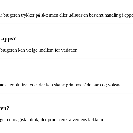
når brugeren trykker på skærmen eller udløser en bestemt handling i app
d-apps?
m brugeren kan vælge imellem for variation.
e eller pinlige lyde, der kan skabe grin hos både børn og voksne.
ken?
er en magisk fabrik, der producerer alverdens lækkerier.