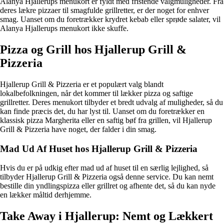
Alanya Hjallerups menukort er fyldt med fristende valgmuligheder. Fra
deres lækre pizzaer til smagfulde grillretter, er der noget for enhver
smag. Uanset om du foretrækker krydret kebab eller sprøde salater, vil
Alanya Hjallerups menukort ikke skuffe.
Pizza og Grill hos Hjallerup Grill &
Pizzeria
Hjallerup Grill & Pizzeria er et populært valg blandt
lokalbefolkningen, når det kommer til lækker pizza og saftige
grillretter. Deres menukort tilbyder et bredt udvalg af muligheder, så du
kan finde præcis det, du har lyst til. Uanset om du foretrækker en
klassisk pizza Margherita eller en saftig bøf fra grillen, vil Hjallerup
Grill & Pizzeria have noget, der falder i din smag.
Mad Ud Af Huset hos Hjallerup Grill & Pizzeria
Hvis du er på udkig efter mad ud af huset til en særlig lejlighed, så
tilbyder Hjallerup Grill & Pizzeria også denne service. Du kan nemt
bestille din yndlingspizza eller grillret og afhente det, så du kan nyde
en lækker måltid derhjemme.
Take Away i Hjallerup: Nemt og Lækkert