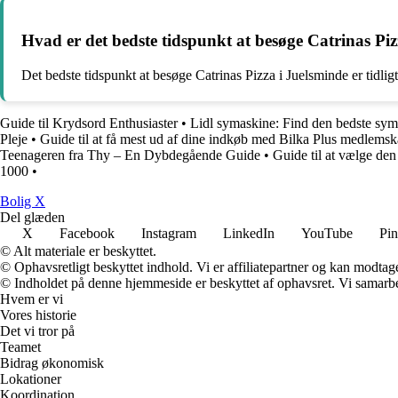
Hvad er det bedste tidspunkt at besøge Catrinas Pi
Det bedste tidspunkt at besøge Catrinas Pizza i Juelsminde er tidlig
Guide til Krydsord Enthusiaster
•
Lidl symaskine: Find den bedste syma
Pleje
•
Guide til at få mest ud af dine indkøb med Bilka Plus medlem
Teenageren fra Thy – En Dybdegående Guide
•
Guide til at vælge den 
1000
•
B
olig
X
Del glæden
X
Facebook
Instagram
LinkedIn
YouTube
Pin
© Alt materiale er beskyttet.
© Ophavsretligt beskyttet indhold. Vi er affiliatepartner og kan modtag
© Indholdet på denne hjemmeside er beskyttet af ophavsret. Vi samarbe
Hvem er vi
Vores historie
Det vi tror på
Teamet
Bidrag økonomisk
Lokationer
Koordination