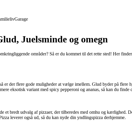
milieliv
Garage
i Glud, Juelsminde og omegn
omkringliggende områder? Så er du kommet til det rette sted! Her finder 
 så er der flere gode muligheder at vælge imellem. Glud byder på flere 
 mere eksotisk variant med spicy pepperoni og ananas, så kan du finde d
e et bredt udvalg af pizzaer, der tilberedes med omhu og kærlighed. Den
Pizza leverer også ud, så du kan nyde din yndlingspizza derhjemme.