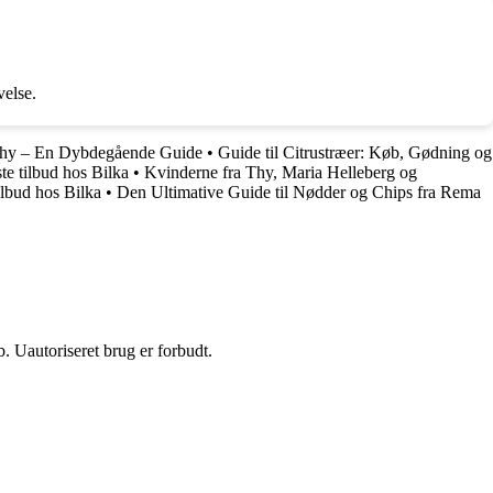
velse.
 Thy – En Dybdegående Guide
•
Guide til Citrustræer: Køb, Gødning og
te tilbud hos Bilka
•
Kvinderne fra Thy, Maria Helleberg og
ilbud hos Bilka
•
Den Ultimative Guide til Nødder og Chips fra Rema
 Uautoriseret brug er forbudt.