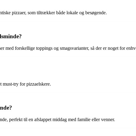
ntiske pizzaer, som tiltrækker både lokale og besøgende.
elsminde?
aer med forskellige toppings og smagsvarianter, så der er noget for enh
et must-try for pizzaelskere.
inde?
e, perfekt til en afslappet middag med familie eller venner.