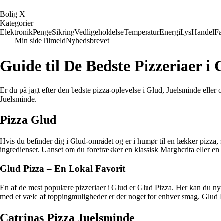
B
olig
X
Kategorier
Elektronik
Penge
Sikring
Vedligeholdelse
Temperatur
Energi
Lys
Handel
Fa
Min side
Tilmeld
Nyhedsbrevet
Guide til De Bedste Pizzeriaer 
Er du på jagt efter den bedste pizza-oplevelse i Glud, Juelsminde eller 
Juelsminde.
Pizza Glud
Hvis du befinder dig i Glud-området og er i humør til en lækker pizza,
ingredienser. Uanset om du foretrækker en klassisk Margherita eller en
Glud Pizza – En Lokal Favorit
En af de mest populære pizzeriaer i Glud er Glud Pizza. Her kan du nyd
med et væld af toppingmuligheder er der noget for enhver smag. Glud 
Catrinas Pizza Juelsminde