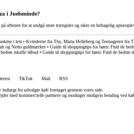
zza i Juelsminde?
t på aftenen for at undgå store trængsler og sikre en behagelig spiseople
skine i test
•
Kvinderne fra Thy, Maria Helleberg og Teenageren fra
skab og Netto guldmærker
•
Guide til shoppingtips for børn: Find de beds
bedste iskaffe tilbud
•
Guide til shoppingtips for børn: Find de bedste t
terest
TikTok
Mail
RSS
e indtægt fra udvalgte køb foretaget gennem vores side.
jder med kommercielle partnere og modtager muligvis betaling ved køb.