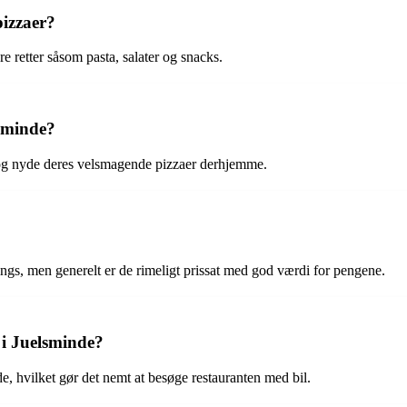
pizzaer?
e retter såsom pasta, salater og snacks.
lsminde?
e og nyde deres velsmagende pizzaer derhjemme.
pings, men generelt er de rimeligt prissat med god værdi for pengene.
 i Juelsminde?
e, hvilket gør det nemt at besøge restauranten med bil.