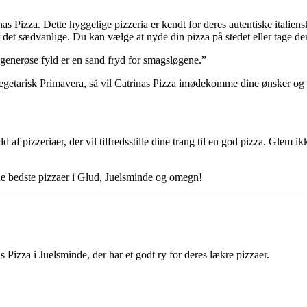
s Pizza. Dette hyggelige pizzeria er kendt for deres autentiske italiens
 det sædvanlige. Du kan vælge at nyde din pizza på stedet eller tage de
 generøse fyld er en sand fryd for smagsløgene.”
 vegetarisk Primavera, så vil Catrinas Pizza imødekomme dine ønsker og
 af pizzeriaer, der vil tilfredsstille dine trang til en god pizza. Glem i
 de bedste pizzaer i Glud, Juelsminde og omegn!
 Pizza i Juelsminde, der har et godt ry for deres lækre pizzaer.