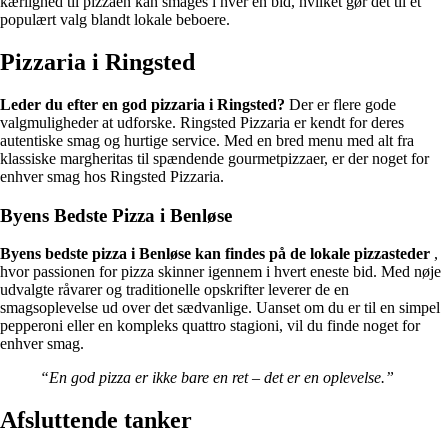
kærlighed til pizzaen kan smages i hver en bid, hvilket gør det til et
populært valg blandt lokale beboere.
Pizzaria i Ringsted
Leder du efter en god pizzaria i Ringsted?
Der er flere gode
valgmuligheder at udforske. Ringsted Pizzaria er kendt for deres
autentiske smag og hurtige service. Med en bred menu med alt fra
klassiske margheritas til spændende gourmetpizzaer, er der noget for
enhver smag hos Ringsted Pizzaria.
Byens Bedste Pizza i Benløse
Byens bedste pizza i Benløse kan findes på de lokale pizzasteder
,
hvor passionen for pizza skinner igennem i hvert eneste bid. Med nøje
udvalgte råvarer og traditionelle opskrifter leverer de en
smagsoplevelse ud over det sædvanlige. Uanset om du er til en simpel
pepperoni eller en kompleks quattro stagioni, vil du finde noget for
enhver smag.
“En god pizza er ikke bare en ret – det er en oplevelse.”
Afsluttende tanker