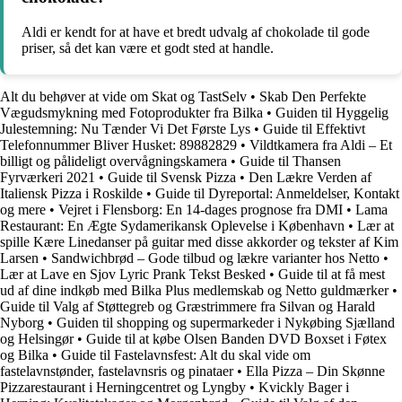
Aldi er kendt for at have et bredt udvalg af chokolade til gode
priser, så det kan være et godt sted at handle.
Alt du behøver at vide om Skat og TastSelv
•
Skab Den Perfekte
Vægudsmykning med Fotoprodukter fra Bilka
•
Guiden til Hyggelig
Julestemning: Nu Tænder Vi Det Første Lys
•
Guide til Effektivt
Telefonnummer Bliver Husket: 89882829
•
Vildtkamera fra Aldi – Et
billigt og pålideligt overvågningskamera
•
Guide til Thansen
Fyrværkeri 2021
•
Guide til Svensk Pizza
•
Den Lækre Verden af
Italiensk Pizza i Roskilde
•
Guide til Dyreportal: Anmeldelser, Kontakt
og mere
•
Vejret i Flensborg: En 14-dages prognose fra DMI
•
Lama
Restaurant: En Ægte Sydamerikansk Oplevelse i København
•
Lær at
spille Kære Linedanser på guitar med disse akkorder og tekster af Kim
Larsen
•
Sandwichbrød – Gode tilbud og lækre varianter hos Netto
•
Lær at Lave en Sjov Lyric Prank Tekst Besked
•
Guide til at få mest
ud af dine indkøb med Bilka Plus medlemskab og Netto guldmærker
•
Guide til Valg af Støttegreb og Græstrimmere fra Silvan og Harald
Nyborg
•
Guiden til shopping og supermarkeder i Nykøbing Sjælland
og Helsingør
•
Guide til at købe Olsen Banden DVD Boxset i Føtex
og Bilka
•
Guide til Fastelavnsfest: Alt du skal vide om
fastelavnstønder, fastelavnsris og pinataer
•
Ella Pizza – Din Skønne
Pizzarestaurant i Herningcentret og Lyngby
•
Kvickly Bager i