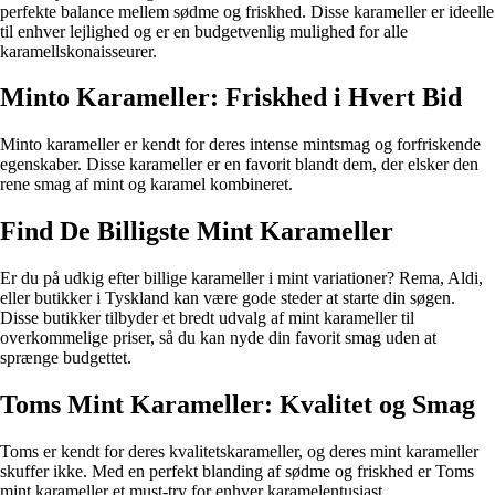
perfekte balance mellem sødme og friskhed. Disse karameller er ideelle
til enhver lejlighed og er en budgetvenlig mulighed for alle
karamellskonaisseurer.
Minto Karameller: Friskhed i Hvert Bid
Minto karameller er kendt for deres intense mintsmag og forfriskende
egenskaber. Disse karameller er en favorit blandt dem, der elsker den
rene smag af mint og karamel kombineret.
Find De Billigste Mint Karameller
Er du på udkig efter billige karameller i mint variationer? Rema, Aldi,
eller butikker i Tyskland kan være gode steder at starte din søgen.
Disse butikker tilbyder et bredt udvalg af mint karameller til
overkommelige priser, så du kan nyde din favorit smag uden at
sprænge budgettet.
Toms Mint Karameller: Kvalitet og Smag
Toms er kendt for deres kvalitetskarameller, og deres mint karameller
skuffer ikke. Med en perfekt blanding af sødme og friskhed er Toms
mint karameller et must-try for enhver karamelentusiast.