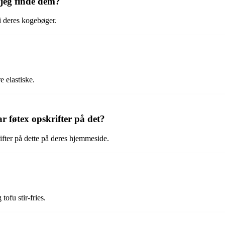
 jeg finde dem?
i deres kogebøger.
 elastiske.
 føtex opskrifter på det?
fter på dette på deres hjemmeside.
tofu stir-fries.