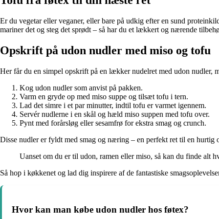
Tofu fra føtex til din næste ret
Er du vegetar eller veganer, eller bare på udkig efter en sund proteinkild
mariner det og steg det sprødt – så har du et lækkert og nærende tilbehør
Opskrift på udon nudler med miso og tofu
Her får du en simpel opskrift på en lækker nudelret med udon nudler, m
Kog udon nudler som anvist på pakken.
Varm en gryde op med miso suppe og tilsæt tofu i tern.
Lad det simre i et par minutter, indtil tofu er varmet igennem.
Servér nudlerne i en skål og hæld miso suppen med tofu over.
Pynt med forårsløg eller sesamfrø for ekstra smag og crunch.
Disse nudler er fyldt med smag og næring – en perfekt ret til en hurti
Uanset om du er til udon, ramen eller miso, så kan du finde alt h
Så hop i køkkenet og lad dig inspirere af de fantastiske smagsoplevels
Hvor kan man købe udon nudler hos føtex?