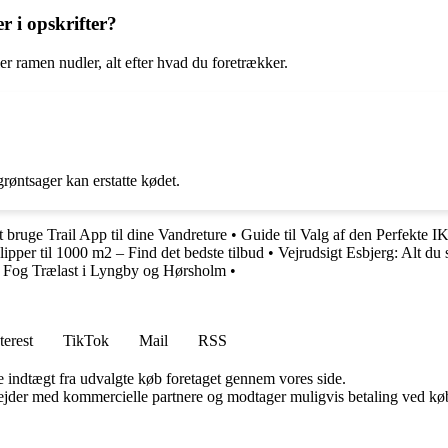
r i opskrifter?
er ramen nudler, alt efter hvad du foretrækker.
grøntsager kan erstatte kødet.
at bruge Trail App til dine Vandreture
•
Guide til Valg af den Perfekte
pper til 1000 m2 – Find det bedste tilbud
•
Vejrudsigt Esbjerg: Alt du 
os Fog Trælast i Lyngby og Hørsholm
•
terest
TikTok
Mail
RSS
e indtægt fra udvalgte køb foretaget gennem vores side.
jder med kommercielle partnere og modtager muligvis betaling ved køb.