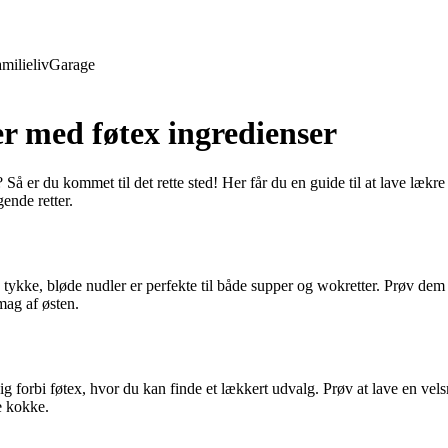
milieliv
Garage
er med føtex ingredienser
 Så er du kommet til det rette sted! Her får du en guide til at lave lækr
ende retter.
e tykke, bløde nudler er perfekte til både supper og wokretter. Prøv dem
mag af østen.
kig forbi føtex, hvor du kan finde et lækkert udvalg. Prøv at lave en v
e kokke.