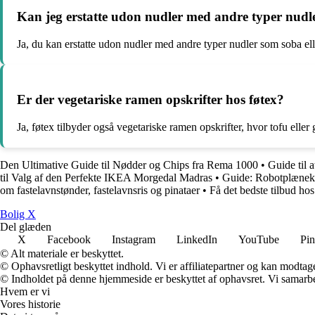
Kan jeg erstatte udon nudler med andre typer nudle
Ja, du kan erstatte udon nudler med andre typer nudler som soba ell
Er der vegetariske ramen opskrifter hos føtex?
Ja, føtex tilbyder også vegetariske ramen opskrifter, hvor tofu eller 
Den Ultimative Guide til Nødder og Chips fra Rema 1000
•
Guide til 
til Valg af den Perfekte IKEA Morgedal Madras
•
Guide: Robotplænekli
om fastelavnstønder, fastelavnsris og pinataer
•
Få det bedste tilbud h
B
olig
X
Del glæden
X
Facebook
Instagram
LinkedIn
YouTube
Pin
© Alt materiale er beskyttet.
© Ophavsretligt beskyttet indhold. Vi er affiliatepartner og kan modtag
© Indholdet på denne hjemmeside er beskyttet af ophavsret. Vi samarbe
Hvem er vi
Vores historie