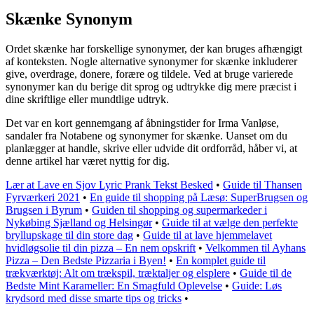
Skænke Synonym
Ordet skænke har forskellige synonymer, der kan bruges afhængigt
af konteksten. Nogle alternative synonymer for skænke inkluderer
give, overdrage, donere, forære og tildele. Ved at bruge varierede
synonymer kan du berige dit sprog og udtrykke dig mere præcist i
dine skriftlige eller mundtlige udtryk.
Det var en kort gennemgang af åbningstider for Irma Vanløse,
sandaler fra Notabene og synonymer for skænke. Uanset om du
planlægger at handle, skrive eller udvide dit ordforråd, håber vi, at
denne artikel har været nyttig for dig.
Lær at Lave en Sjov Lyric Prank Tekst Besked
•
Guide til Thansen
Fyrværkeri 2021
•
En guide til shopping på Læsø: SuperBrugsen og
Brugsen i Byrum
•
Guiden til shopping og supermarkeder i
Nykøbing Sjælland og Helsingør
•
Guide til at vælge den perfekte
bryllupskage til din store dag
•
Guide til at lave hjemmelavet
hvidløgsolie til din pizza – En nem opskrift
•
Velkommen til Ayhans
Pizza – Den Bedste Pizzaria i Byen!
•
En komplet guide til
trækværktøj: Alt om trækspil, træktaljer og elsplere
•
Guide til de
Bedste Mint Karameller: En Smagfuld Oplevelse
•
Guide: Løs
krydsord med disse smarte tips og tricks
•