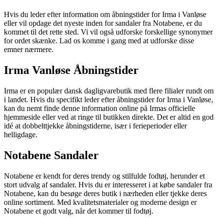
Hvis du leder efter information om åbningstider for Irma i Vanløse
eller vil opdage det nyeste inden for sandaler fra Notabene, er du
kommet til det rette sted. Vi vil også udforske forskellige synonymer
for ordet skænke. Lad os komme i gang med at udforske disse
emner nærmere.
Irma Vanløse Åbningstider
Irma er en populær dansk dagligvarebutik med flere filialer rundt om
i landet. Hvis du specifikt leder efter åbningstider for Irma i Vanløse,
kan du nemt finde denne information online på Irmas officielle
hjemmeside eller ved at ringe til butikken direkte. Det er altid en god
idé at dobbelttjekke åbningstiderne, især i ferieperioder eller
helligdage.
Notabene Sandaler
Notabene er kendt for deres trendy og stilfulde fodtøj, herunder et
stort udvalg af sandaler. Hvis du er interesseret i at købe sandaler fra
Notabene, kan du besøge deres butik i nærheden eller tjekke deres
online sortiment. Med kvalitetsmaterialer og moderne design er
Notabene et godt valg, når det kommer til fodtøj.