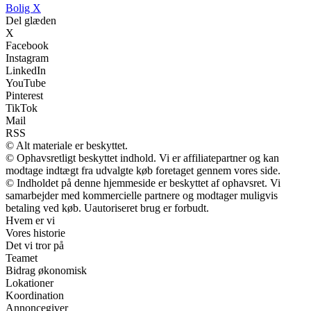
B
olig
X
Del glæden
X
Facebook
Instagram
LinkedIn
YouTube
Pinterest
TikTok
Mail
RSS
© Alt materiale er beskyttet.
© Ophavsretligt beskyttet indhold. Vi er affiliatepartner og kan
modtage indtægt fra udvalgte køb foretaget gennem vores side.
© Indholdet på denne hjemmeside er beskyttet af ophavsret. Vi
samarbejder med kommercielle partnere og modtager muligvis
betaling ved køb. Uautoriseret brug er forbudt.
Hvem er vi
Vores historie
Det vi tror på
Teamet
Bidrag økonomisk
Lokationer
Koordination
Annoncegiver