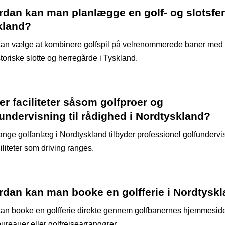
dan kan man planlægge en golf- og slotsferi
kland?
an vælge at kombinere golfspil på velrenommerede baner med
toriske slotte og herregårde i Tyskland.
er faciliteter såsom golfproer og
undervisning til rådighed i Nordtyskland?
ange golfanlæg i Nordtyskland tilbyder professionel golfundervi
iliteter som driving ranges.
rdan kan man booke en golfferie i Nordtysk
an booke en golfferie direkte gennem golfbanernes hjemmeside
ureauer eller golfrejsearrangører.