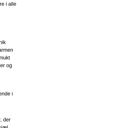
e i alle
nik
harmen
smukt
ter og
ende i
, der
sjæl.