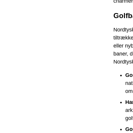
charmer
Golfb
Nordtysk
tiltrækk
eller ny
baner, d
Nordtysk
Go
nat
omk
Ha
ark
gol
Go