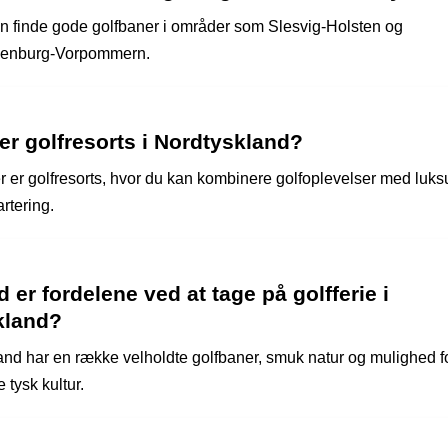
n finde gode golfbaner i områder som Slesvig-Holsten og
enburg-Vorpommern.
er golfresorts i Nordtyskland?
er er golfresorts, hvor du kan kombinere golfoplevelser med luks
rtering.
 er fordelene ved at tage på golfferie i
kland?
and har en række velholdte golfbaner, smuk natur og mulighed fo
 tysk kultur.