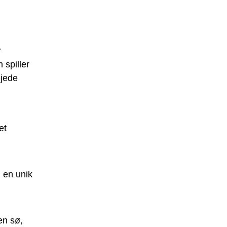
r
 spiller
ejede
et
 en unik
en sø,