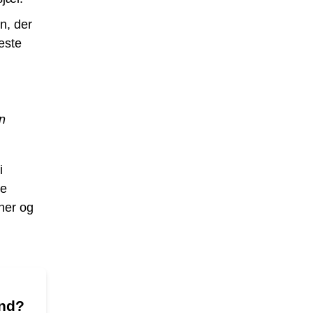
n, der
æste
n
i
ge
aner og
and?