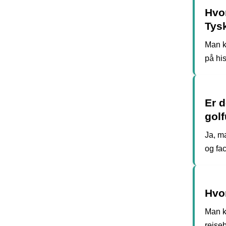
Hvor
Tys
Man k
på his
Er d
golf
Ja, m
og fac
Hvo
Man k
rejseb