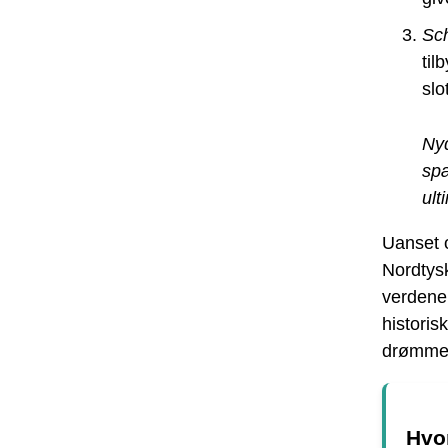
Sch
til
slo
Nyd
spæ
ult
Uanset o
Nordtysk
verdener
historis
drømmefe
Hvo