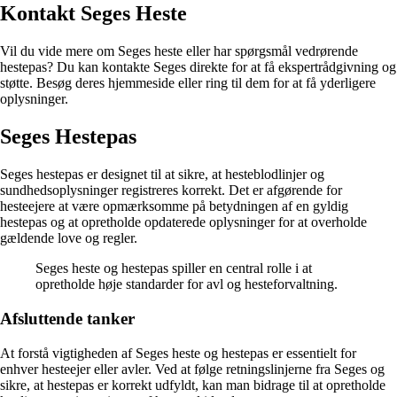
Kontakt Seges Heste
Vil du vide mere om Seges heste eller har spørgsmål vedrørende
hestepas? Du kan kontakte Seges direkte for at få ekspertrådgivning og
støtte. Besøg deres hjemmeside eller ring til dem for at få yderligere
oplysninger.
Seges Hestepas
Seges hestepas er designet til at sikre, at hesteblodlinjer og
sundhedsoplysninger registreres korrekt. Det er afgørende for
hesteejere at være opmærksomme på betydningen af ​​en gyldig
hestepas og at opretholde opdaterede oplysninger for at overholde
gældende love og regler.
Seges heste og hestepas spiller en central rolle i at
opretholde høje standarder for avl og hesteforvaltning.
Afsluttende tanker
At forstå vigtigheden af Seges heste og hestepas er essentielt for
enhver hesteejer eller avler. Ved at følge retningslinjerne fra Seges og
sikre, at hestepas er korrekt udfyldt, kan man bidrage til at opretholde