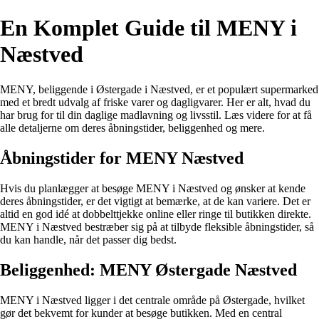
En Komplet Guide til MENY i
Næstved
MENY, beliggende i Østergade i Næstved, er et populært supermarked
med et bredt udvalg af friske varer og dagligvarer. Her er alt, hvad du
har brug for til din daglige madlavning og livsstil. Læs videre for at få
alle detaljerne om deres åbningstider, beliggenhed og mere.
Åbningstider for MENY Næstved
Hvis du planlægger at besøge MENY i Næstved og ønsker at kende
deres åbningstider, er det vigtigt at bemærke, at de kan variere. Det er
altid en god idé at dobbelttjekke online eller ringe til butikken direkte.
MENY i Næstved bestræber sig på at tilbyde fleksible åbningstider, så
du kan handle, når det passer dig bedst.
Beliggenhed: MENY Østergade Næstved
MENY i Næstved ligger i det centrale område på Østergade, hvilket
gør det bekvemt for kunder at besøge butikken. Med en central