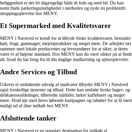
beliggenhed er det let tilgængeligt både til fods og med bil. Du kan
nemt finde parkeringsmuligheder i nærheden og nyde en problemfri
shoppingoplevelse hos MENY.
Et Supermarked med Kvalitetsvarer
MENY i Næstved er kendt for at tilbyde friske kvalitetsvarer, herunder
kød, frugt, grøntsager, mejeriprodukter og meget mere. De arbejder tæt
sammen med lokale producenter og leverandører for at sikre, at deres
varer er af højeste standard. Hos MENY kan du være sikker på at finde
alt, hvad du har brug for til din daglige madlavning og spiseoplevelse.
Andre Services og Tilbud
Udover et omfattende udvalg af madvarer tilbyder MENY i Næstved
også forskellige tjenester og tilbud. Dette kan omfatte ferske bager- og
delikatesseafdelinger, tilberedte måltider, lækre kaffebarer og meget
mere. Hold øje med deres løbende kampagner og rabatter for at få mest
muligt ud af dine indkøb hos MENY.
Afsluttende tanker
MENY i Næstved er en populær destination for indkøb af