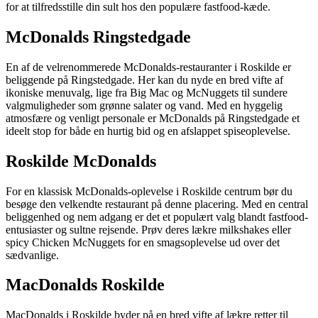
for at tilfredsstille din sult hos den populære fastfood-kæde.
McDonalds Ringstedgade
En af de velrenommerede McDonalds-restauranter i Roskilde er
beliggende på Ringstedgade. Her kan du nyde en bred vifte af
ikoniske menuvalg, lige fra Big Mac og McNuggets til sundere
valgmuligheder som grønne salater og vand. Med en hyggelig
atmosfære og venligt personale er McDonalds på Ringstedgade et
ideelt stop for både en hurtig bid og en afslappet spiseoplevelse.
Roskilde McDonalds
For en klassisk McDonalds-oplevelse i Roskilde centrum bør du
besøge den velkendte restaurant på denne placering. Med en central
beliggenhed og nem adgang er det et populært valg blandt fastfood-
entusiaster og sultne rejsende. Prøv deres lækre milkshakes eller
spicy Chicken McNuggets for en smagsoplevelse ud over det
sædvanlige.
MacDonalds Roskilde
MacDonalds i Roskilde byder på en bred vifte af lækre retter til