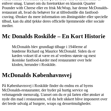
enhver smag. Uanset om du foretrækker en klassisk Quarter
Pounder with Cheese eller en frisk McWrap, har denne McDonalds-
restaurant alt, hvad du behøver for at tilfredsstille din fastfood-
craving. Ønsker du mere information om åbningstider eller specielle
tilbud, kan du altid tjekke deres officielle hjemmeside eller sociale
medier.
Mc Donalds Roskilde – En Kort Historie
McDonalds blev grundlagt tilbage i 1940erne af
brødrene Richard og Maurice McDonald. Siden da er
kæden vokset til at være en af verdens største og mest
ikoniske fastfood-kæder med restauranter over hele
kloden, herunder i Roskilde.
McDonalds Københavnsvej
På Københavnsvej i Roskilde finder du endnu en af byens
McDonalds-restauranter, der byder på hurtig service og
velsmagende menuvalg. Uanset om du er på farten eller ønsker at
nyde din mad i restauranten, vil du helt sikkert blive imponeret over
det brede udvalg af burgere, wraps og dessertmuligheder.