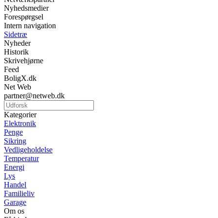
Nyhedsmedier
Forespørgsel
Intern navigation
Sidetræ
Nyheder
Historik
Skrivehjørne
Feed
BoligX.dk
Net Web
partner@netweb.dk
Kategorier
Elektronik
Penge
Sikring
Vedligeholdelse
Temperatur
Energi
Lys
Handel
Familieliv
Garage
Om os