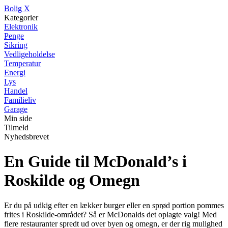
B
olig
X
Kategorier
Elektronik
Penge
Sikring
Vedligeholdelse
Temperatur
Energi
Lys
Handel
Familieliv
Garage
Min side
Tilmeld
Nyhedsbrevet
En Guide til McDonald’s i
Roskilde og Omegn
Er du på udkig efter en lækker burger eller en sprød portion pommes
frites i Roskilde-området? Så er McDonalds det oplagte valg! Med
flere restauranter spredt ud over byen og omegn, er der rig mulighed