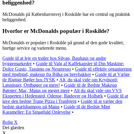
beliggenhed?
McDonalds på Københavnsvej i Roskilde har en central og praktisk
beliggenhed.
Hvorfor er McDonalds populær i Roskilde?
McDonalds er populær i Roskilde på grund af den gode kvalitet,
hurtige service og varierede menu.
Guide til at leje en trailer hos Silvan, Bauhaus og andre
byggemarkeder
•
Guide til Valg af Kaffekapsler til Din Maskine:
Dolce Gusto, Tassimo og Nespresso
•
Guide til effektiv organisering
med ringbind, makeup fra Bilka og brevbakker
•
Guide til at Vælge
de Rigtige Bøjler hos JYSK
•
Alt, du skal vide om Krydsord:
Løsninger, Ordbøger og mere!
•
Guide til de Bedste Makeup
Børster: Mac, Matas og meget mere
•
Alt du skal vide om VVS
Eksperten i Hedensted, Odense, Rødovre og Holbæk
•
Guide til at
lave den bedste Trane Pizza i Tranbjerg
•
Guide til at vælge den
bedste skælshampoo på Matas
•
Guide til de Bedste Mint
Karameller: En Smagfuld Oplevelse
•
B
olig
X
Del glæden
X