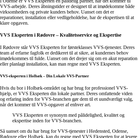
I Odense er VVS Eksperten en pålidelig partner, når det kommer til
VVS-arbejde. Deres åbningstider er designet til at imødekomme både
virksomheders og private kunders behov. Uanset om det er
reparationer, installation eller vedligeholdelse, har de ekspertisen til at
klare opgaven.
VVS Eksperten i Rødovre – Kvalitetsservice og Ekspertise
I Rødovre står VVS Eksperten for førsteklasses VVS-tjenester. Deres
team af erfarne fagfolk er dedikeret til at sikre, at kundernes behov
imødekommes til fulde. Uanset om det drejer sig om en akut reparation
eller planlagt installation, kan man regne med VVS Eksperten.
VVS-eksperten i Holbæk – Din Lokale VVS-Partner
Hvis du bor i Holbæk-området og har brug for professionel VVS-
hjælp, er VVS Eksperten din lokale partner. Deres omfattende viden
og erfaring inden for VVS-branchen gør dem til et uundværligt valg,
når det kommer til VVS-opgaver af enhver art.
VVS Eksperten er synonym med pålidelighed, kvalitet og
ekspertise inden for VVS-branchen.
Så uanset om du har brug for VVS-tjenester i Hedensted, Odense,
Rødovre eller Holbæk, kan du regne med VVS Eksperten for at levere