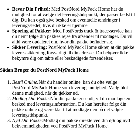
Bevar Din Frihed:
Med PostNord MyPack Home har du
mulighed for at vælge det leveringstidspunkt, der passer bedst til
dig. Du kan også give besked om eventuelle ændringer i
leveringsstedet, hvis du ikke er hjemme.
Sporing af Pakker:
Med PostNords track & trace-service kan
du nemt følge din pakkes rejse fra afsender til modtager. Du vil
altid være opdateret om, hvor din pakke befinder sig.
Sikker Levering:
PostNord MyPack Home sikrer, at din pakke
leveres sikkert og forsvarligt til din adresse. Du behøver ikke
bekymre dig om tabte eller beskadigede forsendelser.
Sådan Bruger du PostNord MyPack Home
Bestil Online:
Når du handler online, kan du ofte vælge
PostNord MyPack Home som leveringsmulighed. Vælg blot
denne mulighed, når du tjekker ud.
Modtag Din Pakke:
Når din pakke er sendt, vil du modtage en
besked med leveringsinformation. Du kan herefter følge din
pakke online og være klar til at modtage den på det valgte
leveringstidspunkt.
Nyd Din Pakke:
Modtag din pakke direkte ved din dør og nyd
bekvemmeligheden ved PostNord MyPack Home.