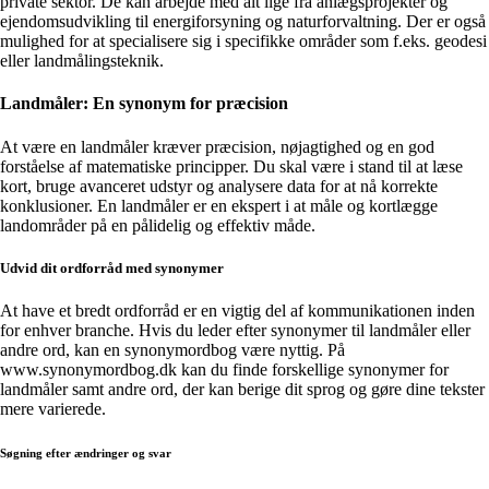
private sektor. De kan arbejde med alt lige fra anlægsprojekter og
ejendomsudvikling til energiforsyning og naturforvaltning. Der er også
mulighed for at specialisere sig i specifikke områder som f.eks. geodesi
eller landmålingsteknik.
Landmåler: En synonym for præcision
At være en landmåler kræver præcision, nøjagtighed og en god
forståelse af matematiske principper. Du skal være i stand til at læse
kort, bruge avanceret udstyr og analysere data for at nå korrekte
konklusioner. En landmåler er en ekspert i at måle og kortlægge
landområder på en pålidelig og effektiv måde.
Udvid dit ordforråd med synonymer
At have et bredt ordforråd er en vigtig del af kommunikationen inden
for enhver branche. Hvis du leder efter synonymer til landmåler eller
andre ord, kan en synonymordbog være nyttig. På
www.synonymordbog.dk kan du finde forskellige synonymer for
landmåler samt andre ord, der kan berige dit sprog og gøre dine tekster
mere varierede.
Søgning efter ændringer og svar