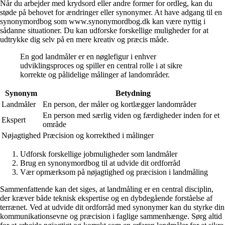
Når du arbejder med krydsord eller andre former for ordleg, kan du
støde på behovet for ændringer eller synonymer. At have adgang til en
synonymordbog som www.synonymordbog.dk kan være nyttig i
sådanne situationer. Du kan udforske forskellige muligheder for at
udtrykke dig selv på en mere kreativ og præcis måde.
En god landmåler er en nøglefigur i enhver
udviklingsproces og spiller en central rolle i at sikre
korrekte og pålidelige målinger af landområder.
Synonym
Betydning
Landmåler
En person, der måler og kortlægger landområder
En person med særlig viden og færdigheder inden for et
Ekspert
område
Nøjagtighed
Præcision og korrekthed i målinger
Udforsk forskellige jobmuligheder som landmåler
Brug en synonymordbog til at udvide dit ordforråd
Vær opmærksom på nøjagtighed og præcision i landmåling
Sammenfattende kan det siges, at landmåling er en central disciplin,
der kræver både teknisk ekspertise og en dybdegående forståelse af
terrænet. Ved at udvide dit ordforråd med synonymer kan du styrke din
kommunikationsevne og præcision i faglige sammenhænge. Sørg altid